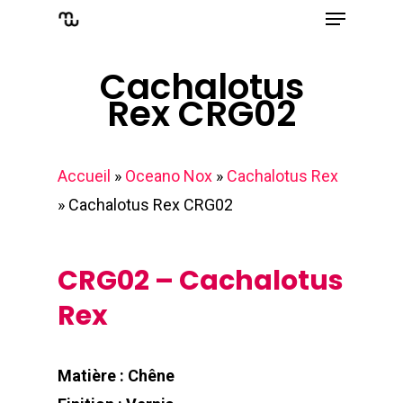
Menu
Skip
to
Close
main
Cachalotus
Menu
Rex CRG02
content
Accueil
»
Oceano Nox
»
Cachalotus Rex
»
Cachalotus Rex CRG02
CRG02 – Cachalotus
Rex
Matière : Chêne