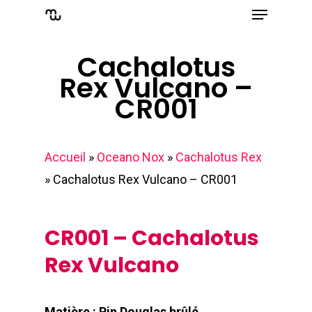
Menu
Skip
to
Close
main
Cachalotus
Menu
Rex Vulcano –
content
CR001
Accueil
»
Oceano Nox
»
Cachalotus Rex
»
Cachalotus Rex Vulcano – CR001
CR001 – Cachalotus
Rex Vulcano
Matière : Pin Douglas brûlé