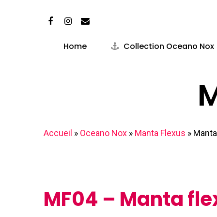
Skip
facebook
instagram
email
to
main
Home
Collection Oceano Nox
content
M
Accueil
»
Oceano Nox
»
Manta Flexus
»
Manta
MF04 – Manta fle