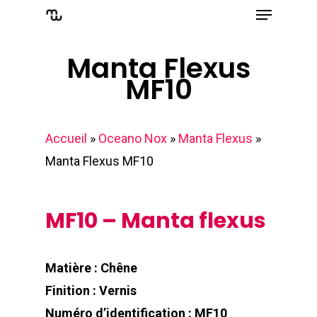
Menu
Skip
to
Close
main
Manta Flexus
Menu
MF10
content
Accueil
»
Oceano Nox
»
Manta Flexus
»
Manta Flexus MF10
MF10 – Manta flexus
Matière : Chêne
Finition : Vernis
Numéro d’identification : MF10